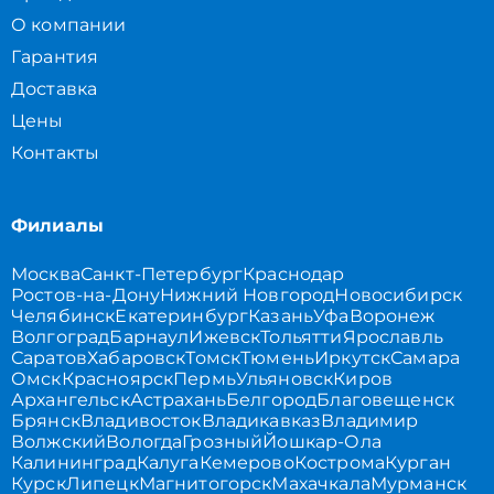
О компании
Гарантия
Доставка
Цены
Контакты
Филиалы
Москва
Санкт-Петербург
Краснодар
Ростов-на-Дону
Нижний Новгород
Новосибирск
Челябинск
Екатеринбург
Казань
Уфа
Воронеж
Волгоград
Барнаул
Ижевск
Тольятти
Ярославль
Саратов
Хабаровск
Томск
Тюмень
Иркутск
Самара
Омск
Красноярск
Пермь
Ульяновск
Киров
Архангельск
Астрахань
Белгород
Благовещенск
Брянск
Владивосток
Владикавказ
Владимир
Волжский
Вологда
Грозный
Йошкар-Ола
Калининград
Калуга
Кемерово
Кострома
Курган
Курск
Липецк
Магнитогорск
Махачкала
Мурманск